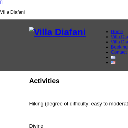
Villa Diafani
Home
Villa Dia
Villa Di
Booking
Contact
Activities
Hiking (degree of difficulty: easy to modera
Diving