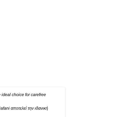
e ideal choice for carefree
iafani
αποτελεί την ιδανική