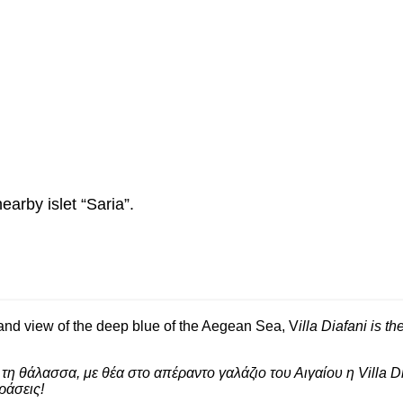
earby islet “Saria”.
and view of the deep blue of the Aegean Sea, V
illa
Diafani
is th
η θάλασσα, με θέα στο απέραντο γαλάζιο του Αιγαίου η V
illa
D
ράσεις!