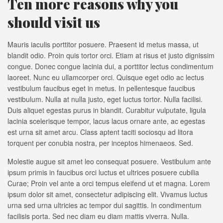
Ten more reasons why you
should visit us
Mauris iaculis porttitor posuere. Praesent id metus massa, ut
blandit odio. Proin quis tortor orci. Etiam at risus et justo dignissim
congue. Donec congue lacinia dui, a porttitor lectus condimentum
laoreet. Nunc eu ullamcorper orci. Quisque eget odio ac lectus
vestibulum faucibus eget in metus. In pellentesque faucibus
vestibulum. Nulla at nulla justo, eget luctus tortor. Nulla facilisi.
Duis aliquet egestas purus in blandit. Curabitur vulputate, ligula
lacinia scelerisque tempor, lacus lacus ornare ante, ac egestas
est urna sit amet arcu. Class aptent taciti sociosqu ad litora
torquent per conubia nostra, per inceptos himenaeos. Sed.
Molestie augue sit amet leo consequat posuere. Vestibulum ante
ipsum primis in faucibus orci luctus et ultrices posuere cubilia
Curae; Proin vel ante a orci tempus eleifend ut et magna. Lorem
ipsum dolor sit amet, consectetur adipiscing elit. Vivamus luctus
urna sed urna ultricies ac tempor dui sagittis. In condimentum
facilisis porta. Sed nec diam eu diam mattis viverra. Nulla.