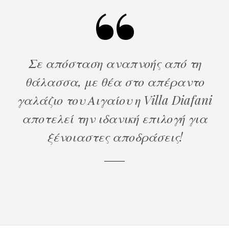
Σε απόσταση αναπνοής από τη
θάλασσα, με θέα στο απέραντο
γαλάζιο του Αιγαίου η V
illa
Diafani
αποτελεί την ιδανική επιλογή για
ξένοιαστες αποδράσεις!