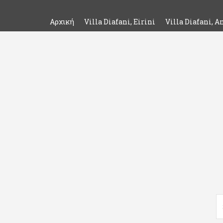
Αρχική
Villa Diafani, Eirini
Villa Diafani, A
Se
fo