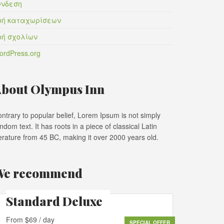
ύνδεση
οή καταχωρίσεων
οή σχολίων
ordPress.org
bout Olympus Inn
ntrary to popular belief, Lorem Ipsum is not simply
ndom text. It has roots in a piece of classical Latin
terature from 45 BC, making it over 2000 years old.
We recommend
Standard Deluxe
From $69 / day
SPECIAL OFFER