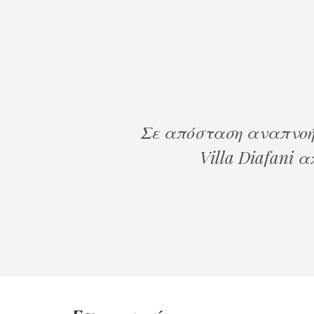
Σε απόσταση αναπνοής
V
illa
Diafani
απ